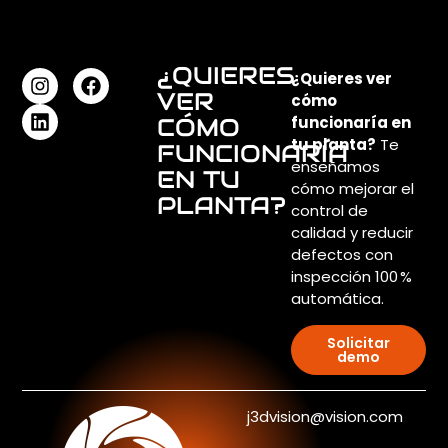
¿QUIERES
¿Quieres ver
VER
cómo
CÓMO
funcionaría en
tu planta?
Te
FUNCIONARÍA
enseñamos
EN TU
cómo mejorar el
PLANTA?
control de
calidad y reducir
defectos con
inspección 100 %
automática.
Solicitar
demo
j3dvision@vision.com