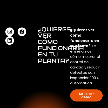
¿QUIERES
¿Quieres ver
VER
cómo
CÓMO
funcionaría en
tu planta?
Te
FUNCIONARÍA
enseñamos
EN TU
cómo mejorar el
PLANTA?
control de
calidad y reducir
defectos con
inspección 100 %
automática.
Solicitar
demo