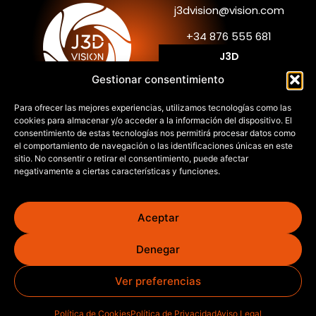
j3dvision@vision.com
+34 876 555 681
J3D
Gestionar consentimiento
Tecnología
©2026. J3D Vision and
Inspection Measurement
Sistemas
Para ofrecer las mejores experiencias, utilizamos tecnologías como las
Systems
cookies para almacenar y/o acceder a la información del dispositivo. El
Reparación Automática
consentimiento de estas tecnologías nos permitirá procesar datos como
el comportamiento de navegación o las identificaciones únicas en este
Blog
sitio. No consentir o retirar el consentimiento, puede afectar
negativamente a ciertas características y funciones.
Contacto
Aceptar
Denegar
Ver preferencias
Aviso Legal
Política de Privacidad
Política de Cookies
Diseñado con ♥
Mano de Mono
Política de Cookies
Política de Privacidad
Aviso Legal