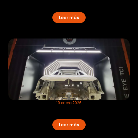
Control de defectos en pintura mate:
El éxito del Primer Coat
Leer más
19 enero 2026
Inspección del bastidor inferior para
evitar errores de ensamblaje
Leer más