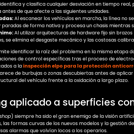
Identifica y clasifica cualquier desviación en tiempo real,
a antes de que afecte a las siguientes unidades.
adas:
Al escanear los vehículos en marcha, la línea no se
 paradas de forma nativa y procesa un chasis mientras se
nimo:
Al utilizar arquitecturas de hardware fijo sin brazos
 se elimina el desgaste mecánico y las costosas calibra
ite identificar la raíz del problema en la misma etapa d
aciones de control específicas tras el proceso de electr
cados a la
inspección elpo para la protección anticor
carece de burbujas o zonas descubiertas antes de aplicar 
ructural del vehículo frente a la oxidación a largo plazo.
g aplicado a superficies co
 shop
) siempre ha sido el gran enemigo de la visión artificia
s, las formas curvas de los nuevos modelos y la gestión d
sas alarmas que volvían locos a los operarios.