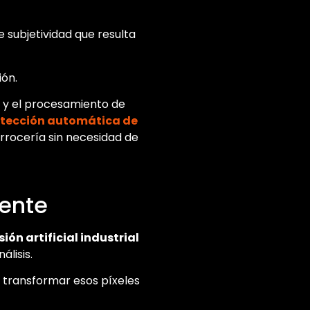
e subjetividad que resulta
ión.
l y el procesamiento de
tección automática de
rrocería sin necesidad de
mente
sión artificial industrial
lisis.
y transformar esos píxeles