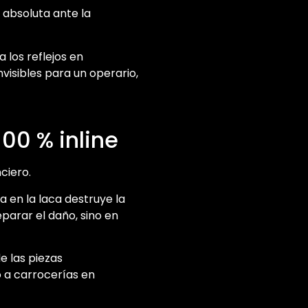
d absoluta ante la
 los reflejos en
visibles para un operario,
00 % inline
nciero.
a en la laca destruye la
eparar el daño, sino en
e las piezas
 a carrocerías en