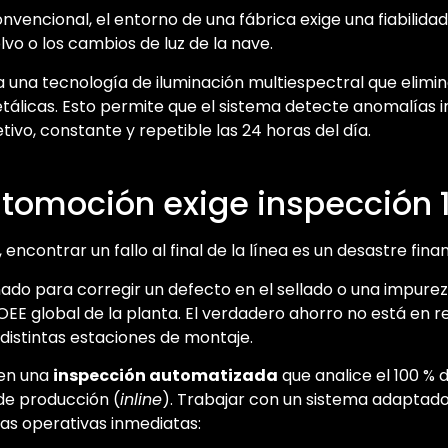
convencional, el entorno de una fábrica exige una fiabilida
lvo o los cambios de luz de la nave.
iza una tecnología de iluminación multiespectral que elimina
etálicas. Esto permite que el sistema detecte anomalías in
etivo, constante y repetible las 24 horas del día.
utomoción exige inspección 1
 encontrar un fallo al final de la línea es un desastre fina
nado para corregir un defecto en el sellado o una impurez
 OEE global de la planta. El verdadero ahorro no está en r
 distintas estaciones de montaje.
gen una
inspección automatizada
que analice el 100 % d
de producción (
inline
). Trabajar con un sistema adaptado
as operativas inmediatas: