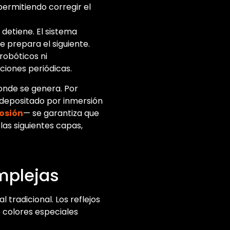
 permitiendo corregir el
 detiene. El sistema
 prepara el siguiente.
 robóticos ni
ciones periódicas.
onde se genera. Por
odepositado por inmersión
rosión
— se garantiza que
las siguientes capas,
mplejas
l tradicional. Los reflejos
e colores especiales